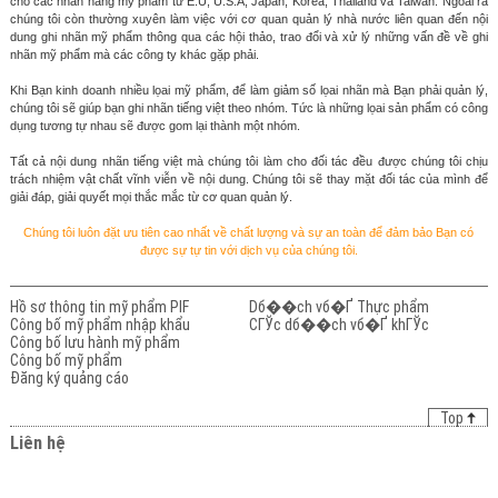
cho các nhãn hàng mỹ phẩm từ E.U, U.S.A, Japan, Korea, Thailand và Taiwan. Ngòai ra
chúng tôi còn thường xuyên làm việc với cơ quan quản lý nhà nước liên quan đến nội
dung ghi nhãn mỹ phẩm thông qua các hội thảo, trao đổi và xử lý những vấn đề về ghi
nhãn mỹ phẩm mà các công ty khác gặp phải.
Khi Bạn kinh doanh nhiều lọai mỹ phẩm, để làm giảm số lọai nhãn mà Bạn phải quản lý,
chúng tôi sẽ giúp bạn ghi nhãn tiếng việt theo nhóm. Tức là những lọai sản phẩm có công
dụng tương tự nhau sẽ được gom lại thành một nhóm.
Tất cả nội dung nhãn tiếng việt mà chúng tôi làm cho đối tác đều được chúng tôi chịu
trách nhiệm vật chất vĩnh viễn về nội dung. Chúng tôi sẽ thay mặt đối tác của mình để
giải đáp, giải quyết mọi thắc mắc từ cơ quan quản lý.
Chúng tôi luôn đặt ưu tiên cao nhất về chất lượng và sự an toàn để đảm bảo Bạn có
được sự tự tin với dịch vụ của chúng tôi.
Hồ sơ thông tin mỹ phẩm PIF
Dб��ch vб�Ґ Thực phẩm
Công bố mỹ phẩm nhập khẩu
CГЎc dб��ch vб�Ґ khГЎc
Công bố lưu hành mỹ phẩm
Công bố mỹ phẩm
Đăng ký quảng cáo
Top
Liên hệ