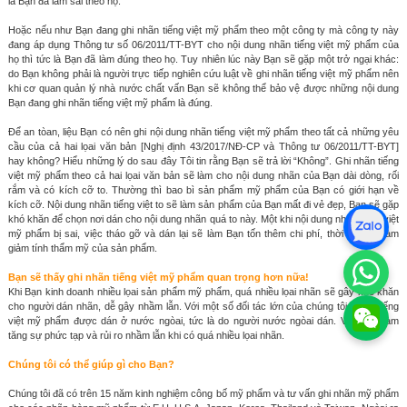
là Bạn đã làm sai theo họ.
Hoặc nếu như Bạn đang ghi nhãn tiếng việt mỹ phẩm theo một công ty mà công ty này
đang áp dụng Thông tư số 06/2011/TT-BYT cho nội dung nhãn tiếng việt mỹ phẩm của
họ thì tức là Bạn đã làm đúng theo họ. Tuy nhiên lúc này Bạn sẽ gặp một trở ngại khác:
do Bạn không phải là người trực tiếp nghiên cứu luật về ghi nhãn tiếng việt mỹ phẩm nên
khi cơ quan quản lý nhà nước chất vấn Bạn sẽ không thể bảo vệ được những nội dung
Bạn đang ghi nhãn tiếng việt mỹ phẩm là đúng.
Để an tòan, liệu Bạn có nên ghi nội dung nhãn tiếng việt mỹ phẩm theo tất cả những yêu
cầu của cả hai lọai văn bản [Nghị định 43/2017/NĐ-CP và Thông tư 06/2011/TT-BYT]
hay không? Hiểu những lý do sau đây Tôi tin rằng Bạn sẽ trả lời “Không”. Ghi nhãn tiếng
việt mỹ phẩm theo cả hai lọai văn bản sẽ làm cho nội dung nhãn của Bạn dài dòng, rối
rắm và có kích cỡ to. Thường thì bao bì sản phẩm mỹ phẩm của Bạn có giới hạn về
kích cỡ. Nội dung nhãn tiếng việt to sẽ làm sản phẩm của Bạn mất đi vẻ đẹp, Bạn sẽ gặp
khó khăn để chọn nơi dán cho nội dung nhãn quá to này. Một khi nội dung nhãn tiếng việt
mỹ phẩm bị sai, việc tháo gỡ và dán lại sẽ làm Bạn tốn thêm chi phí, thời gian và làm
giảm tính thẩm mỹ của sản phẩm.
Bạn sẽ thấy ghi nhãn tiếng việt mỹ phẩm quan trọng hơn nữa!
Khi Bạn kinh doanh nhiều lọai sản phẩm mỹ phẩm, quá nhiều lọai nhãn sẽ gây khó khăn
cho người dán nhãn, dễ gây nhầm lẫn. Với một số đối tác lớn của chúng tôi, nhãn tiếng
việt mỹ phẩm được dán ở nước ngòai, tức là do người nước ngòai dán. Việc này làm
tăng sự phức tạp và rủi ro nhầm lẫn khi có quá nhiều lọai nhãn.
Chúng tôi có thể giúp gì cho Bạn?
Chúng tôi đã có trên 15 năm kinh nghiệm công bố mỹ phẩm và tư vấn ghi nhãn mỹ phẩm