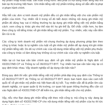
Mỹ phẩm nhập khẩu hoặc sản xuất trong nước đều phải có nội dung nhãn tiếng việt khi
bán tại thị trường Việt Nam. Ghi nhãn tiếng việt mỹ phẩm không đúng sẽ dẫn đến bị phạt
vi phạm hành chính.
Hầu hết các đơn vị kinh doanh mỹ phẩm đều có ghi nhãn tiếng việt cho sản phẩm mỹ
phẩm của mình. Tuy nhiên rất ít trong số đó biết được những nội dung ghi nhãn mỹ
phẩm đó đúng hay sai vì thông thường họ áp dụng ghi nhãn tiếng việt mỹ phẩm bằng
cách: xem công ty khác ghi như thế nào thì họ ghi thế ấy. Để chắc chắn hơn, họ làm
theo công ty nổi tiếng khác về ghi nhãn tiếng việt mỹ phẩm. Tuy nhiên, việc này vẫn tiềm
ẩm rủi ro là:
Các công ty kinh doanh mỹ phẩm nói chung thường áp dụng phương pháp làm theo
công ty khác hoặc là tự nghiên cứu luật về ghi nhãn mỹ phẩm để áp dụng khi ghi nhãn
mỹ phẩm tiếng việt. Do đó sự chính xác của nội dung nhãn tiếng việt mỹ phẩm phụ thuộc
vào công ty khác có làm đúng hay không và sự chính xác của việc tự nghiên cứu luật.
Hiện tại có hai lọai văn bản chính quy định về ghi nhãn mỹ phẩm là Nghị định số
43/2017/NĐ-CP và Thông tư số 06/2011/TT-BYT. Tuy nhiên hai lọai văn bản này lại có
quy định khác nhau. Vậy doanh nghiệp sẽ áp dụng văn bản nào?
Đúng quy định thì việc ghi nhãn tiếng việt mỹ phẩm phải đáp ứng quy định của Thông tư
số 06/2011/TT-BYT do Thông tư số 06/2011/TT-BYT được ban hành dựa vào cam kết
quốc tế về ghi nhãn mỹ phẩm mà Việt Nam đã ký kết. Tuy nhiên vấn đề là phần lớn các
doanh nghiệp, cơ quan quản lý thị trường, cơ quan hải quan thông thường đều căn cứ
vào Nghị định số 43/2017/NĐ-CP để kiểm tra, ghi nhãn tiếng việt cho mỹ phẩm.
Vậy, nếu như Bạn đang ghi nhãn tiếng việt theo một công ty mà công ty này đang áp
dụng Nghị định số 43/2017/NĐ-CP cho nội dung nhãn tiếng việt mỹ phẩm của họ thì tức