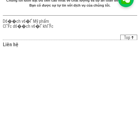
Chúng tôi luôn đặt ưu tiên cao nhất về chất lượng và sự an toàn để đảm bảo
Bạn có được sự tự tin với dịch vụ của chúng tôi.
Dб��ch vб�Ґ Mỹ phẩm
CГЎc dб��ch vб�Ґ khГЎc
Top
Liên hệ