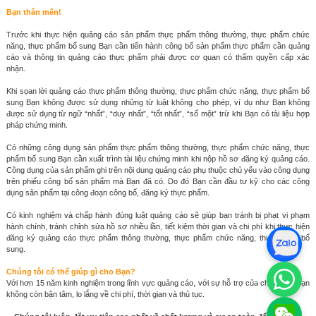
Bạn thân mến!
Trước khi thực hiện quảng cáo sản phẩm thực phẩm thông thường, thực phẩm chức
năng, thực phẩm bổ sung Bạn cần tiến hành công bố sản phẩm thực phẩm cần quảng
cáo và thông tin quảng cáo thực phẩm phải được cơ quan có thẩm quyền cấp xác
nhận.
Khi sọan lời quảng cáo thực phẩm thông thường, thực phẩm chức năng, thực phẩm bổ
sung Bạn không được sử dụng những từ luật không cho phép, ví dụ như Bạn không
được sử dụng từ ngữ “nhất”, “duy nhất”, “tốt nhất”, “số một” trừ khi Bạn có tài liệu hợp
pháp chứng minh.
Có những công dụng sản phẩm thực phẩm thông thường, thực phẩm chức năng, thực
phẩm bổ sung Bạn cần xuất trình tài liệu chứng minh khi nộp hồ sơ đăng ký quảng cáo.
Công dụng của sản phẩm ghi trên nội dung quảng cáo phụ thuộc chủ yếu vào công dụng
trên phiếu công bố sản phẩm mà Bạn đã có. Do đó Bạn cần đầu tư kỹ cho các công
dụng sản phẩm tại công đoạn công bố, đăng ký thực phẩm.
Có kinh nghiệm và chấp hành đúng luật quảng cáo sẽ giúp bạn tránh bị phạt vi phạm
hành chính, tránh chỉnh sửa hồ sơ nhiều lần, tiết kiệm thời gian và chi phí khi thực hiện
đăng ký quảng cáo thực phẩm thông thường, thực phẩm chức năng, thực phẩm bổ
sung.
Chúng tôi có thể giúp gì cho Bạn?
Với hơn 15 năm kinh nghiệm trong lĩnh vực quảng cáo, với sự hỗ trợ của chúng tôi, Bạn
không còn bận tâm, lo lắng về chi phí, thời gian và thủ tục.