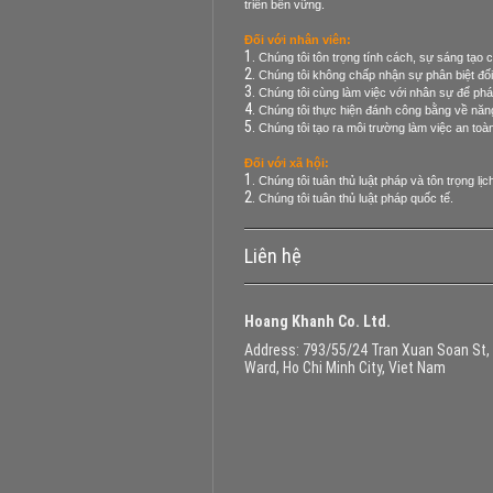
triển bền vững.
Đối với nhân viên:
Chúng tôi tôn trọng tính cách, sự sáng tạo c
Chúng tôi không chấp nhận sự phân biệt đối x
Chúng tôi cùng làm việc với nhân sự để phá
Chúng tôi thực hiện đánh công bằng về năng
Chúng tôi tạo ra môi trường làm việc an to
Đối với xã hội:
Chúng tôi tuân thủ luật pháp và tôn trọng lịc
Chúng tôi tuân thủ luật pháp quốc tế.
Liên hệ
Hoang Khanh Co. Ltd.
Address
: 793/55/24 Tran Xuan Soan St,
Ward, Ho Chi Minh City, Viet Nam