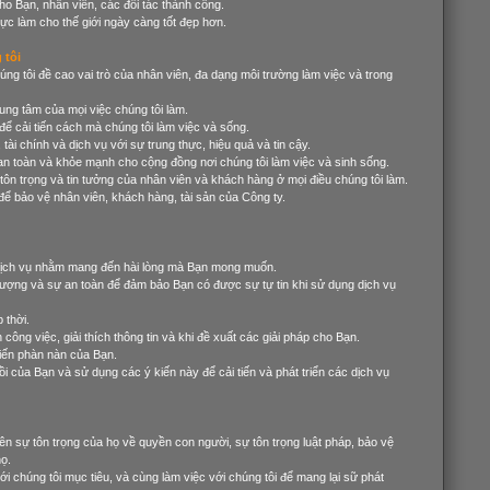
ho Bạn, nhân viên, các đối tác thành công.
cực làm cho thế giới ngày càng tốt đẹp hơn.
 tôi
húng tôi đề cao vai trò của nhân viên, đa dạng môi trường làm việc và trong
trung tâm của mọi việc chúng tôi làm.
để cải tiến cách mà chúng tôi làm việc và sống.
 tài chính và dịch vụ với sự trung thực, hiệu quả và tin cậy.
 an toàn và khỏe mạnh cho cộng đồng nơi chúng tôi làm việc và sinh sống.
 tôn trọng và tin tưởng của nhân viên và khách hàng ở mọi điều chúng tôi làm.
để bảo vệ nhân viên, khách hàng, tài sản của Công ty.
g dịch vụ nhằm mang đến hài lòng mà Bạn mong muốn.
t lượng và sự an toàn để đảm bảo Bạn có được sự tự tin khi sử dụng dịch vụ
 thời.
 công việc, giải thích thông tin và khi đề xuất các giải pháp cho Bạn.
 kiến phàn nàn của Bạn.
i của Bạn và sử dụng các ý kiến này để cải tiến và phát triển các dịch vụ
ên sự tôn trọng của họ về quyền con người, sự tôn trọng luật pháp, bảo vệ
ọ.
ới chúng tôi mục tiêu, và cùng làm việc với chúng tôi để mang lại sữ phát