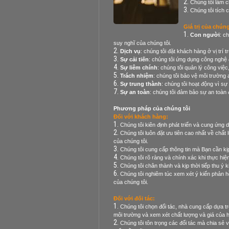
Chúng tôi làm c
Chúng tôi tích 
Giá trị của chúng
Con người
: c
suy nghĩ của chúng tôi.
Dịch vụ
: chúng tôi đặt khách hàng ở vị trí 
Sự cải tiến
: chúng tôi ứng dụng công nghệ 
Sự liêm chính
: chúng tôi quản lý công việc,
Trách nhiệm
: chúng tôi bảo vệ môi trường
Sự trung thành
: chúng tôi hoạt động vì sự
Sự an toàn
: chúng tôi đảm bảo sự an toàn 
Phương pháp của chúng tôi
Đối với khách hàng:
Chúng tôi kiên định phát triển và cung ứn
Chúng tôi luôn đặt ưu tiên cao nhất về chấ
của chúng tôi.
Chúng tôi cung cấp thông tin mà Bạn cần kịp
Chúng tôi rõ ràng và chính xác khi thực hiện
Chúng tôi chân thành và kịp thời tiếp thu ý
Chúng tôi nghiêm túc xem xét ý kiến phản hồ
của chúng tôi.
Đối với đối tác:
Chúng tôi chọn đối tác, nhà cung cấp dựa tr
môi trường và xem xét chất lượng và giá của h
Chúng tôi tôn trọng các đối tác mà chia sẻ v