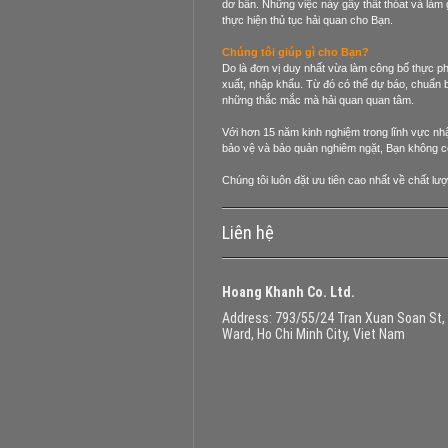
dơ bẩn. Những việc này gây thất thóat và làm
thực hiện thủ tục hải quan cho Bạn.
Chúng tôi giúp gì cho Bạn?
Do là đơn vị duy nhất vừa làm công bố thực phẩ
xuất, nhập khẩu. Từ đó có thể dự báo, chuẩn 
những thắc mắc mà hải quan quan tâm.
Với hơn 15 năm kinh nghiệm trong lĩnh vực nh
bảo vệ và bảo quản nghiêm ngặt, Bạn không còn bậ
Chúng tôi luôn đặt ưu tiên cao nhất về chất lư
Liên hệ
Hoang Khanh Co. Ltd.
Address
: 793/55/24 Tran Xuan Soan St,
Ward, Ho Chi Minh City, Viet Nam