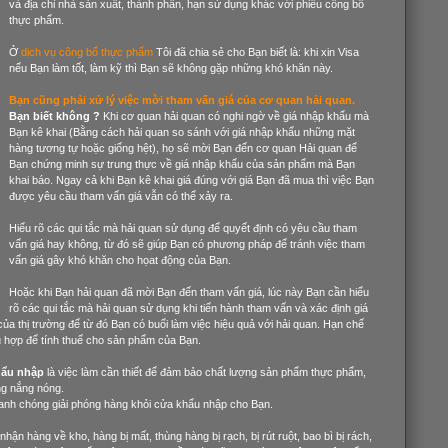
và địa chỉ nhà sản xuất, thành phần, hạn sử dụng khác với phiếu công bố
thực phẩm.
Ở
dịch vụ công bố thực phẩm
Tôi đã chia sẻ cho Bạn biết là: khi xin Visa
nếu Bạn làm tốt, làm kỹ thì Bạn sẽ không gặp những khó khăn này.
Bạn cũng phải xử lý việc mời tham vấn giá của cơ quan hải quan.
Bạn biết không ?
Khi cơ quan hải quan có nghi ngờ về giá nhập khẩu mà
Bạn kê khai (Bằng cách hải quan so sánh với giá nhập khẩu những mặt
hàng tương tự hoặc giống hệt), họ sẽ mời Bạn đến cơ quan Hải quan để
Bạn chứng minh sự trung thực về giá nhập khẩu của sản phẩm mà Bạn
khai báo. Ngay cả khi Bạn kê khai giá đúng với giá Bạn đã mua thì việc Bạn
được yêu cầu tham vấn giá vẫn có thể xảy ra.
Hiểu rõ các qui tắc mà hải quan sử dụng để quyết định có yêu cầu tham
vấn giá hay không, từ đó sẽ giúp Bạn có phương pháp để tránh việc tham
vấn giá gây khó khăn cho họat động của Bạn.
Hoặc khi Bạn hải quan đã mời Bạn đến tham vấn giá, lúc này Bạn cần hiểu
rõ các qui tắc mà hải quan sử dụng khi tiến hành tham vấn và xác định giá
của thị trường để từ đó Bạn có buổi làm việc hiệu quả với hải quan. Hạn chế
 phù hợp để tính thuế cho sản phẩm của Bạn.
khẩu nhập
là việc làm cần thiết để đảm bảo chất lượng sản phẩm thực phẩm,
ng nắng nóng.
hanh chóng giải phóng hàng khỏi cửa khẩu nhập cho Bạn.
ận hàng về kho, hàng bị mất, thùng hàng bị rạch, bị rút ruột, bao bì bị rách,