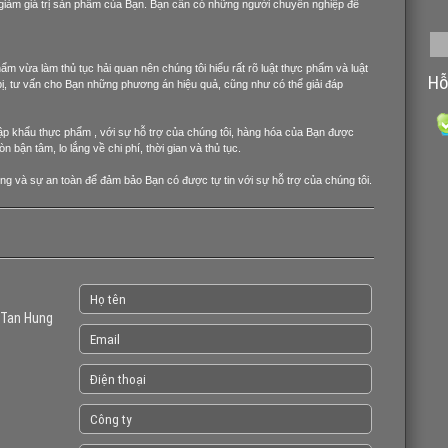
 giảm giá trị sản phẩm của Bạn. Bạn cần có những người chuyên nghiệp để
m vừa làm thủ tục hải quan nên chúng tôi hiểu rất rõ luật thực phẩm và luật
Hỗ
bị, tư vấn cho Bạn những phương án hiệu quả, cũng như có thể giải đáp
ập khẩu thực phẩm , với sự hỗ trợ của chúng tôi, hàng hóa của Bạn được
n tâm, lo lắng về chi phí, thời gian và thủ tục.
ợng và sự an toàn để đảm bảo Bạn có được tự tin với sự hỗ trợ của chúng tôi.
 Tan Hung