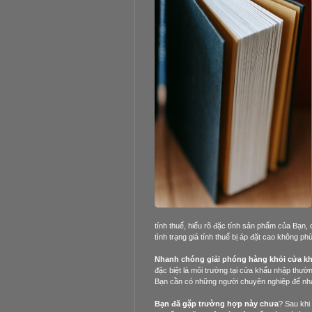
tính thuế, hiểu rõ đặc tính sản phẩm của Bạn, 
tình trạng giá tính thuế bị áp đặt cao không
Nhanh chóng giải phóng hàng khỏi cửa 
đặc biệt là môi trường tại cửa khẩu nhập thườ
Bạn cần có những người chuyên nghiệp để n
Bạn đã gặp trường hợp này chưa
? Sau khi nh