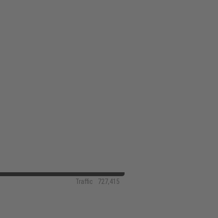
Traffic
727,415